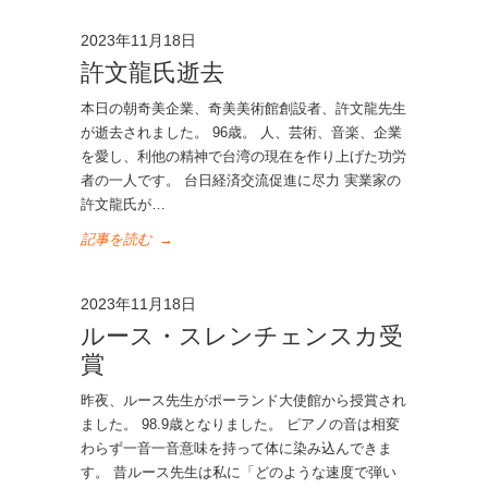
2023年11月18日
許文龍氏逝去
本日の朝奇美企業、奇美美術館創設者、許文龍先生
が逝去されました。 96歳。 人、芸術、音楽、企業
を愛し、利他の精神で台湾の現在を作り上げた功労
者の一人です。 台日経済交流促進に尽力 実業家の
許文龍氏が…
記事を読む
→
2023年11月18日
ルース・スレンチェンスカ受
賞
昨夜、ルース先生がポーランド大使館から授賞され
ました。 98.9歳となりました。 ピアノの音は相変
わらず一音一音意味を持って体に染み込んできま
す。 昔ルース先生は私に「どのような速度で弾い