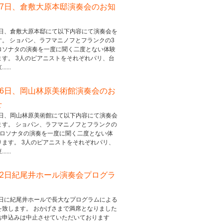
17日、倉敷大原本邸演奏会のお知
17日、倉敷大原本邸にて以下内容にて演奏会を
す。 ショパン、ラフマニノフとフランクの3
ロソナタの演奏を一度に聞く二度とない体験
ます。 3人のピアニストをそれぞれパリ、台
....
16日、岡山林原美術館演奏会のお
せ
16日、岡山林原美術館にて以下内容にて演奏会
ます。 ショパン、ラフマニノフとフランクの
ェロソナタの演奏を一度に聞く二度とない体
ります。 3人のピアニストをそれぞれパリ、
....
22日紀尾井ホール演奏会プログラ
22日に紀尾井ホールで長大なプログラムによる
を致します。 おかげさまで満席となりました
お申込みは中止させていただいております