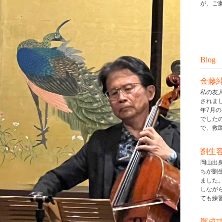
が、ご案
Blog
金藤
私の友
されまし
年7月
でした
で、救助ボ
劉生
岡山出
ちが劉
ました
しなが
ても練習し
鄭成功