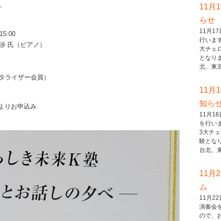
。
11月
らせ
11月
5:00
行いま
渉 氏（ピアノ）
大チェ
となり
北、東京..
（カタライザー会員）
11月
知ら
よりお申込み
11月
を行い
3大チ
験とな
台北、東..
11月
ム
11月
演奏会
ので、