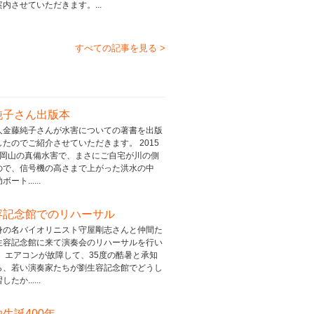
内させていただきます。...
すべての記事を見る >
純子さん出版本
人金藤純子さんが水害についての著書を出版
たのでご紹介させていただきます。 2015
の岡山の真備水害で、まさにご自宅が川の側
ので、信号機の高さまで上がった洪水の中
ート......
容記念館でのリハーサル
身の名バイオリニスト守屋剛志さんと仲間た
生容記念館に来て演奏会のリハーサルを行い
。 エアコンが故障して、35度の酷暑と承知
ら、若い演奏家たちが劉生容記念館でどうし
たか......
生誕400年