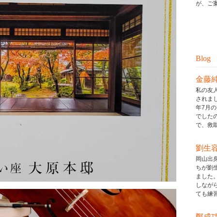
が、ご案
Blog
金藤
私の友
されまし
年7月
でした
で、救助ボ
劉生
岡山出
ちが劉
ました
しなが
ても練習し
鄭成功