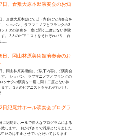
17日、倉敷大原本邸演奏会のお知
17日、倉敷大原本邸にて以下内容にて演奏会を
す。 ショパン、ラフマニノフとフランクの3
ロソナタの演奏を一度に聞く二度とない体験
ます。 3人のピアニストをそれぞれパリ、台
....
16日、岡山林原美術館演奏会のお
せ
16日、岡山林原美術館にて以下内容にて演奏会
ます。 ショパン、ラフマニノフとフランクの
ェロソナタの演奏を一度に聞く二度とない体
ります。 3人のピアニストをそれぞれパリ、
....
22日紀尾井ホール演奏会プログラ
22日に紀尾井ホールで長大なプログラムによる
を致します。 おかげさまで満席となりました
お申込みは中止させていただいております