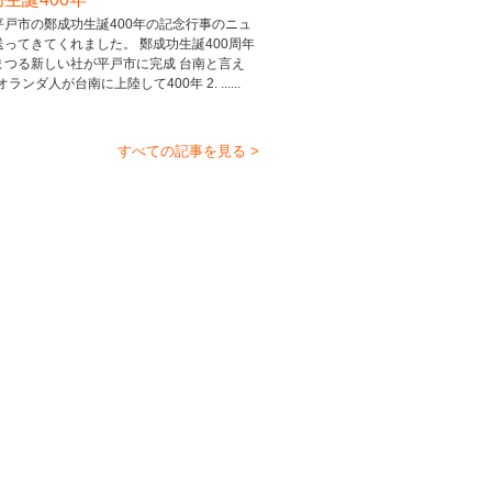
平戸市の鄭成功生誕400年の記念行事のニュ
送ってきてくれました。 鄭成功生誕400周年
まつる新しい社が平戸市に完成 台南と言え
 オランダ人が台南に上陸して400年 2. ......
すべての記事を見る >