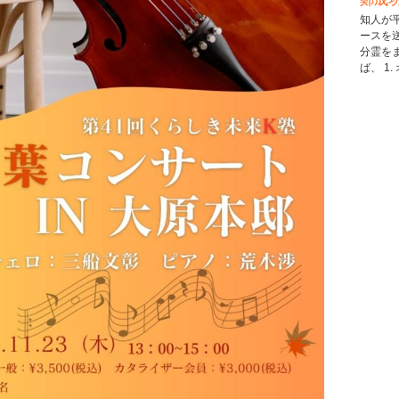
知人が
ースを
分霊を
ば、 1.