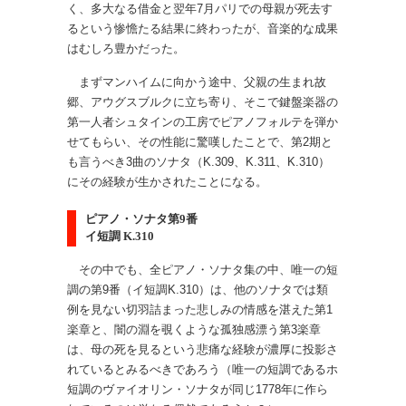
く、多大なる借金と翌年7月パリでの母親が死去す
るという惨憺たる結果に終わったが、音楽的な成果
はむしろ豊かだった。
まずマンハイムに向かう途中、父親の生まれ故
郷、アウグスブルクに立ち寄り、そこで鍵盤楽器の
第一人者シュタインの工房でピアノフォルテを弾か
せてもらい、その性能に驚嘆したことで、第2期と
も言うべき3曲のソナタ（K.309、K.311、K.310）
にその経験が生かされたことになる。
ピアノ・ソナタ第9番
イ短調 K.310
その中でも、全ピアノ・ソナタ集の中、唯一の短
調の第9番（イ短調K.310）は、他のソナタでは類
例を見ない切羽詰まった悲しみの情感を湛えた第1
楽章と、闇の淵を覗くような孤独感漂う第3楽章
は、母の死を見るという悲痛な経験が濃厚に投影さ
れているとみるべきであろう（唯一の短調であるホ
短調のヴァイオリン・ソナタが同じ1778年に作ら