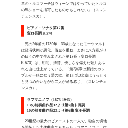
章のトルコマーチはウィーンではやっていたトルコ
の馬ショーを描写したものかもしれない」（スレン
チェンスカ）。
ピアノ・ソナタ第17番
変ロ長調 K.570
死の2年前の1789年、33歳になったモーツァルト
は経済状態が悪化、借金を重ね、まさに八方塞がり
の日々の中で生み出された第17番（変ロ長調
K.570）は、明朗、清楚、優しさを備えた魅力あふ
れる曲に仕上がっている。「第2楽章は新婚のカッ
プルが一緒に歌う愛の歌、第1と第3楽章はうっとり
と見つめ合いながら二人が踊る感じ」（スレンチェ
ンスカ）。
ラフマニノフ（1873-1943）
13の前奏曲作品32より第5曲ト長調
10の前奏曲作品23より第6曲 変ホ長調
20世紀の最大のピアニストの一人で、独自の境地
を開拓した大作曲家でもあったラフマニノフは、作