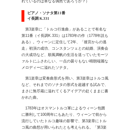
れているのは単なる偶然であろうか？）
ピアノ・ソナタ第11番
イ長調 K.331
第3楽章に「トルコ行進曲」があることで有名な
第11番（イ長調K.331）は1783年の作（1778年説も
ある）。ウィーンに定住して2年、「後宮からの逃
走」初演の成功、コンスタンツェとの結婚、演奏会
の大成功など、順風満帆の生活を送っていたモーツ
ァルトにふさわしい、一点の曇りもない晴朗端麗な
メロディーに溢れたソナタ。
第1楽章は変奏曲形式を用い、第3楽章はトルコ風
など、それまでのソナタの形式を超越する試みで、
まさに無尽蔵に溢れてくるアイデアの赴くままに書
かれた曲。
1783年はオスマントルコ軍によるウィーン包囲
に勝利して100周年にもあたり、ウィーンで前から
流行していたトルコ趣味の影響で、第3楽章にトル
コ風の曲想が用いられたとも考えられる。「第3楽