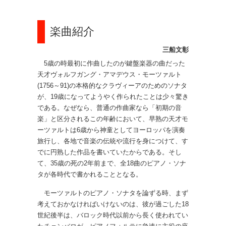
楽曲紹介
三船文彰
5歳の時最初に作曲したのが鍵盤楽器の曲だった
天才ヴォルフガング・アマデウス・モーツァルト
(1756～91)の本格的なクラヴィーアのためのソナタ
が、19歳になってようやく作られたことは少々驚き
である。なぜなら、普通の作曲家なら「初期の音
楽」と区分されるこの年齢において、早熟の天才モ
ーツァルトは6歳から神童としてヨーロッパを演奏
旅行し、各地で音楽の伝統や流行を身につけて、す
でに円熟した作品を書いていたからである。そし
て、35歳の死の2年前まで、全18曲のピアノ・ソナ
タが各時代で書かれることとなる。
モーツァルトのピアノ・ソナタを論ずる時、まず
考えておかなければいけないのは、彼が過ごした18
世紀後半は、バロック時代以前から長く使われてい