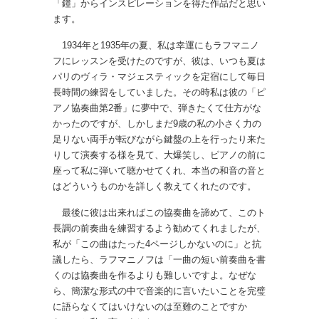
「鐘」からインスピレーションを得た作品だと思い
ます。
1934年と1935年の夏、私は幸運にもラフマニノ
フにレッスンを受けたのですが、彼は、いつも夏は
パリのヴィラ・マジェスティックを定宿にして毎日
長時間の練習をしていました。その時私は彼の「ピ
アノ協奏曲第2番」に夢中で、弾きたくて仕方がな
かったのですが、しかしまだ9歳の私の小さく力の
足りない両手が転びながら鍵盤の上を行ったり来た
りして演奏する様を見て、大爆笑し、ピアノの前に
座って私に弾いて聴かせてくれ、本当の和音の音と
はどういうものかを詳しく教えてくれたのです。
最後に彼は出来ればこの協奏曲を諦めて、このト
長調の前奏曲を練習するよう勧めてくれましたが、
私が「この曲はたった4ページしかないのに」と抗
議したら、ラフマニノフは「一曲の短い前奏曲を書
くのは協奏曲を作るよりも難しいですよ。なぜな
ら、簡潔な形式の中で音楽的に言いたいことを完璧
に語らなくてはいけないのは至難のことですか