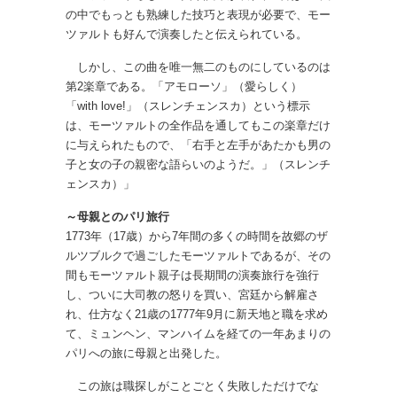
の中でもっとも熟練した技巧と表現が必要で、モー
ツァルトも好んで演奏したと伝えられている。
しかし、この曲を唯一無二のものにしているのは
第2楽章である。「アモローソ」（愛らしく）
「with love!」（スレンチェンスカ）という標示
は、モーツァルトの全作品を通してもこの楽章だけ
に与えられたもので、「右手と左手があたかも男の
子と女の子の親密な語らいのようだ。」（スレンチ
ェンスカ）」
～母親とのパリ旅行
1773年（17歳）から7年間の多くの時間を故郷のザ
ルツブルクで過ごしたモーツァルトであるが、その
間もモーツァルト親子は長期間の演奏旅行を強行
し、ついに大司教の怒りを買い、宮廷から解雇さ
れ、仕方なく21歳の1777年9月に新天地と職を求め
て、ミュンヘン、マンハイムを経ての一年あまりの
パリへの旅に母親と出発した。
この旅は職探しがことごとく失敗しただけでな