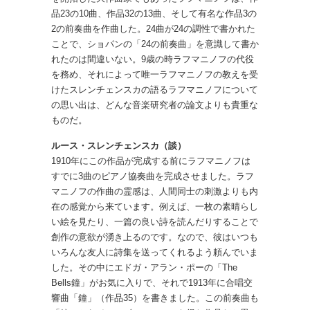
品23の10曲、作品32の13曲、そして有名な作品3の
2の前奏曲を作曲した。24曲が24の調性で書かれた
ことで、ショパンの「24の前奏曲」を意識して書か
れたのは間違いない。9歳の時ラフマニノフの代役
を務め、それによって唯一ラフマニノフの教えを受
けたスレンチェンスカの語るラフマニノフについて
の思い出は、どんな音楽研究者の論文よりも貴重な
ものだ。
ルース・スレンチェンスカ（談）
1910年にこの作品が完成する前にラフマニノフは
すでに3曲のピアノ協奏曲を完成させました。ラフ
マニノフの作曲の霊感は、人間同士の刺激よりも内
在の感覚から来ています。例えば、一枚の素晴らし
い絵を見たり、一篇の良い詩を読んだりすることで
創作の意欲が湧き上るのです。なので、彼はいつも
いろんな友人に詩集を送ってくれるよう頼んでいま
した。その中にエドガ・アラン・ポーの「The
Bells鐘」がお気に入りで、それで1913年に合唱交
響曲「鐘」（作品35）を書きました。この前奏曲も