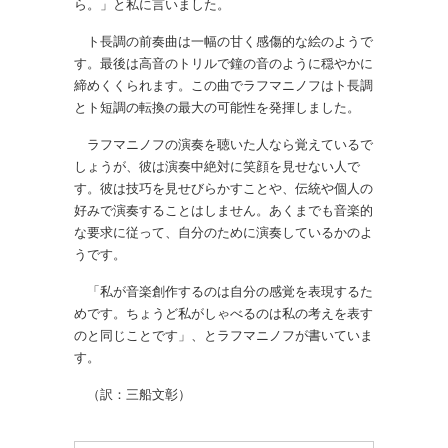
ら。」と私に言いました。
ト長調の前奏曲は一幅の甘く感傷的な絵のようで
す。最後は高音のトリルで鐘の音のように穏やかに
締めくくられます。この曲でラフマニノフはト長調
とト短調の転換の最大の可能性を発揮しました。
ラフマニノフの演奏を聴いた人なら覚えているで
しょうが、彼は演奏中絶対に笑顔を見せない人で
す。彼は技巧を見せびらかすことや、伝統や個人の
好みで演奏することはしません。あくまでも音楽的
な要求に従って、自分のために演奏しているかのよ
うです。
「私が音楽創作するのは自分の感覚を表現するた
めです。ちょうど私がしゃべるのは私の考えを表す
のと同じことです」、とラフマニノフが書いていま
す。
（訳：三船文彰）