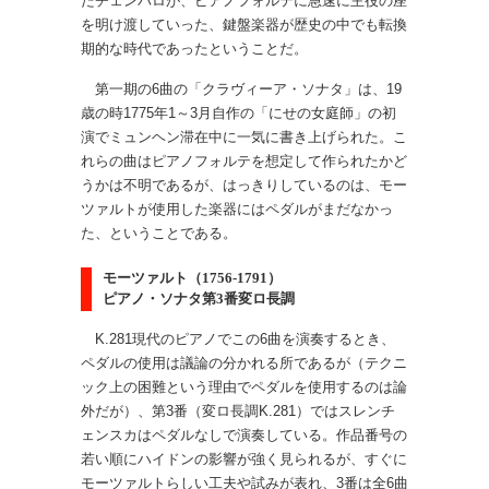
たチェンバロが、ピアノフォルテに急速に主役の座
を明け渡していった、鍵盤楽器が歴史の中でも転換
期的な時代であったということだ。
第一期の6曲の「クラヴィーア・ソナタ」は、19
歳の時1775年1～3月自作の「にせの女庭師」の初
演でミュンヘン滞在中に一気に書き上げられた。こ
れらの曲はピアノフォルテを想定して作られたかど
うかは不明であるが、はっきりしているのは、モー
ツァルトが使用した楽器にはペダルがまだなかっ
た、ということである。
モーツァルト（1756-1791）
ピアノ・ソナタ第3番変ロ長調
K.281現代のピアノでこの6曲を演奏するとき、
ペダルの使用は議論の分かれる所であるが（テクニ
ック上の困難という理由でペダルを使用するのは論
外だが）、第3番（変ロ長調K.281）ではスレンチ
ェンスカはペダルなしで演奏している。作品番号の
若い順にハイドンの影響が強く見られるが、すぐに
モーツァルトらしい工夫や試みが表れ、3番は全6曲