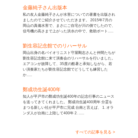
金藤純子さん出版本
私の友人金藤純子さんが水害についての著書を出版され
ましたのでご紹介させていただきます。 2015年7月の
岡山の真備水害で、まさにご自宅が川の側でしたので、
信号機の高さまで上がった洪水の中で、救助ボート......
劉生容記念館でのリハーサル
岡山出身の名バイオリニスト守屋剛志さんと仲間たちが
劉生容記念館に来て演奏会のリハーサルを行いました。
エアコンが故障して、35度の酷暑と承知しながら、若
い演奏家たちが劉生容記念館でどうしても練習した
か......
鄭成功生誕400年
知人が平戸市の鄭成功生誕400年の記念行事のニュース
を送ってきてくれました。 鄭成功生誕400周年 分霊を
まつる新しい社が平戸市に完成 台南と言えば、 1. オラ
ンダ人が台南に上陸して400年 2. ......
すべての記事を見る >