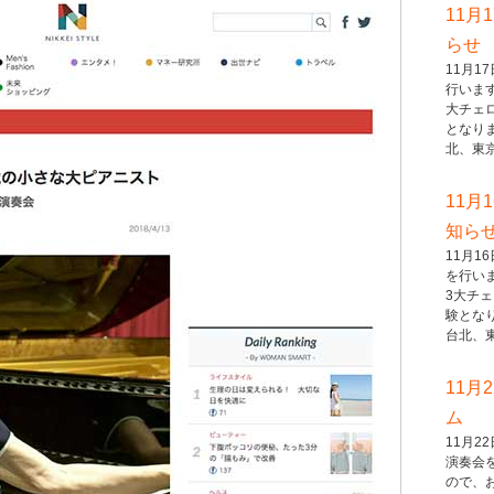
11月
らせ
11月
行いま
大チェ
となり
北、東京..
11月
知ら
11月
を行い
3大チ
験とな
台北、東..
11月
ム
11月
演奏会
ので、