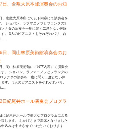
17日、倉敷大原本邸演奏会のお知
17日、倉敷大原本邸にて以下内容にて演奏会を
す。 ショパン、ラフマニノフとフランクの3
ロソナタの演奏を一度に聞く二度とない体験
ます。 3人のピアニストをそれぞれパリ、台
....
16日、岡山林原美術館演奏会のお
せ
16日、岡山林原美術館にて以下内容にて演奏会
ます。 ショパン、ラフマニノフとフランクの
ェロソナタの演奏を一度に聞く二度とない体
ります。 3人のピアニストをそれぞれパリ、
....
22日紀尾井ホール演奏会プログラ
22日に紀尾井ホールで長大なプログラムによる
を致します。 おかげさまで満席となりました
お申込みは中止させていただいております