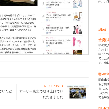
が、ご案
Blog
金藤
私の友
されまし
年7月
でした
で、救助ボ
劉生
岡山出
ちが劉
NEXT POST
ました
ていただ
デーリー東北で取り上げてい
しなが
ただきました
ても練習し
鄭成功