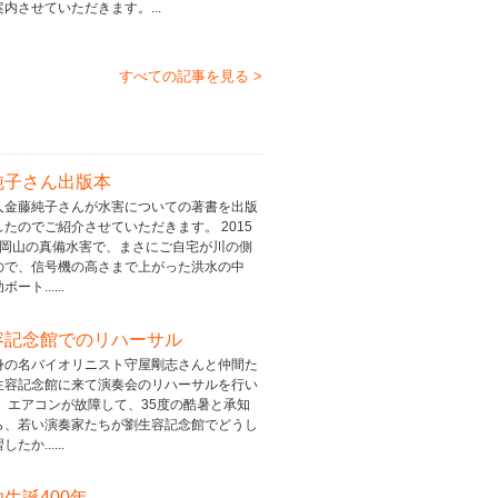
内させていただきます。...
すべての記事を見る >
純子さん出版本
人金藤純子さんが水害についての著書を出版
たのでご紹介させていただきます。 2015
の岡山の真備水害で、まさにご自宅が川の側
ので、信号機の高さまで上がった洪水の中
ート......
容記念館でのリハーサル
身の名バイオリニスト守屋剛志さんと仲間た
生容記念館に来て演奏会のリハーサルを行い
。 エアコンが故障して、35度の酷暑と承知
ら、若い演奏家たちが劉生容記念館でどうし
たか......
生誕400年