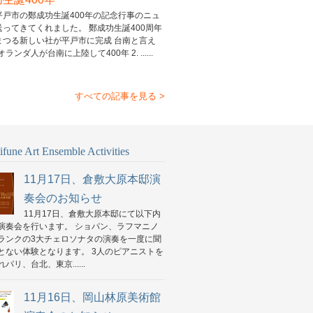
平戸市の鄭成功生誕400年の記念行事のニュ
送ってきてくれました。 鄭成功生誕400周年
まつる新しい社が平戸市に完成 台南と言え
 オランダ人が台南に上陸して400年 2. ......
すべての記事を見る >
fune Art Ensemble Activities
11月17日、倉敷大原本邸演
奏会のお知らせ
11月17日、倉敷大原本邸にて以下内
演奏会を行います。 ショパン、ラフマニノ
ランクの3大チェロソナタの演奏を一度に聞
とない体験となります。 3人のピアニストを
パリ、台北、東京......
11月16日、岡山林原美術館