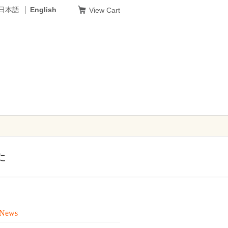
日本語
English
View Cart
た
 News