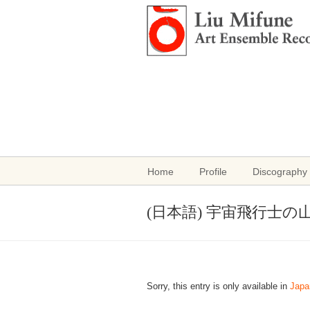
Home
Profile
Discography 
(日本語) 宇宙飛行士
Sorry, this entry is only available in
Japa