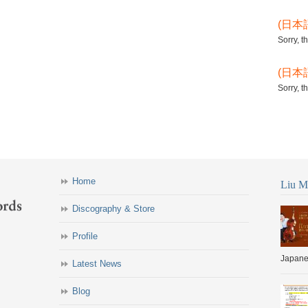
(日本
Sorry, t
(日本
Sorry, t
Home
Liu Mi
Discography & Store
Profile
Japanes
Latest News
Blog