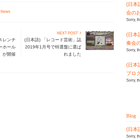
(日本
t News
会の
Sorry, t
NEXT POST
(日本
・スレンチ
(日本語) 「レコード芸術」誌
奏会
ーホール
2019年1月号で特選盤に選ば
Sorry, t
」が開催
れました
(日本
プロ
Sorry, t
Blog
(日本
Sorry, t