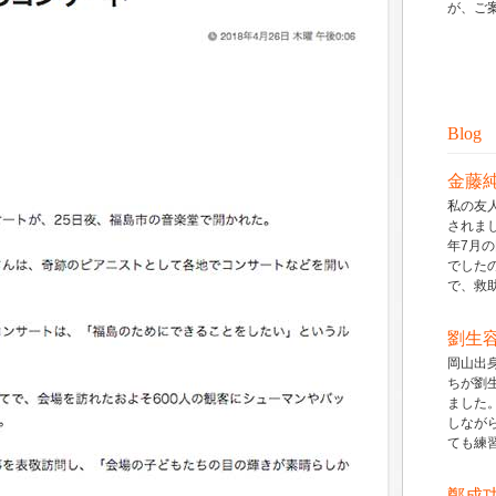
が、ご案
Blog
金藤
私の友
されまし
年7月
でした
で、救助ボ
劉生
岡山出
ちが劉
ました
しなが
ても練習し
鄭成功