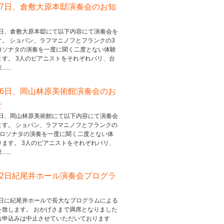
17日、倉敷大原本邸演奏会のお知
17日、倉敷大原本邸にて以下内容にて演奏会を
す。 ショパン、ラフマニノフとフランクの3
ロソナタの演奏を一度に聞く二度とない体験
ます。 3人のピアニストをそれぞれパリ、台
....
16日、岡山林原美術館演奏会のお
せ
16日、岡山林原美術館にて以下内容にて演奏会
ます。 ショパン、ラフマニノフとフランクの
ェロソナタの演奏を一度に聞く二度とない体
ります。 3人のピアニストをそれぞれパリ、
....
22日紀尾井ホール演奏会プログラ
22日に紀尾井ホールで長大なプログラムによる
を致します。 おかげさまで満席となりました
お申込みは中止させていただいております