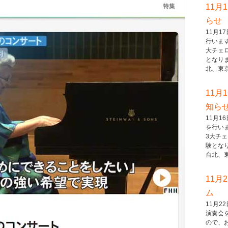
11月
らせ
11月
行いま
大チェ
となり
北、東京..
11月
知ら
11月
を行い
3大チ
験とな
台北、東..
11月
ム
11月
演奏会
ので、