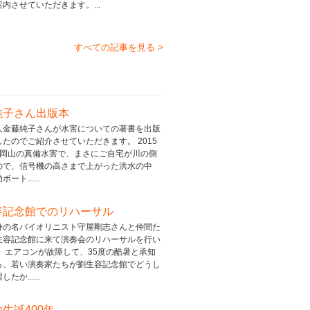
内させていただきます。...
すべての記事を見る >
純子さん出版本
人金藤純子さんが水害についての著書を出版
たのでご紹介させていただきます。 2015
の岡山の真備水害で、まさにご自宅が川の側
ので、信号機の高さまで上がった洪水の中
ート......
容記念館でのリハーサル
身の名バイオリニスト守屋剛志さんと仲間た
生容記念館に来て演奏会のリハーサルを行い
。 エアコンが故障して、35度の酷暑と承知
ら、若い演奏家たちが劉生容記念館でどうし
たか......
生誕400年