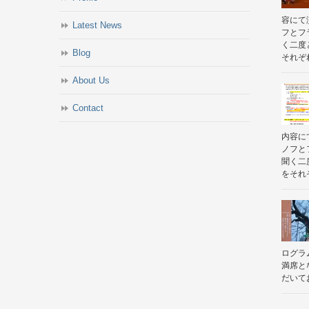
容にて
Latest News
フとフ
く二度
Blog
それぞれ
About Us
Contact
内容に
ノフと
聞く二
をそれぞ
ログラ
満席と
だいて