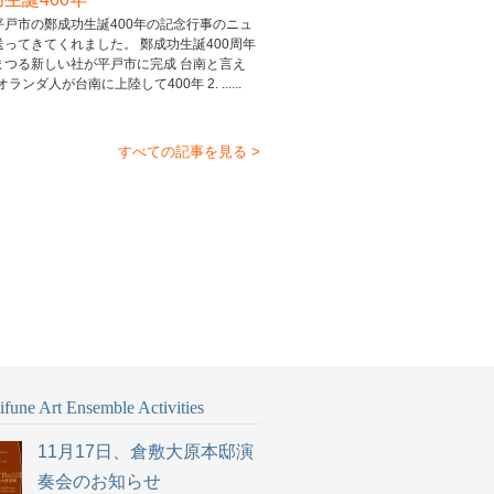
平戸市の鄭成功生誕400年の記念行事のニュ
送ってきてくれました。 鄭成功生誕400周年
まつる新しい社が平戸市に完成 台南と言え
 オランダ人が台南に上陸して400年 2. ......
すべての記事を見る >
fune Art Ensemble Activities
11月17日、倉敷大原本邸演
奏会のお知らせ