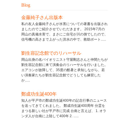
Blog
金藤純子さん出版本
私の友人金藤純子さんが水害についての著書を出版され
ましたのでご紹介させていただきます。 2015年7月の
岡山の真備水害で、まさにご自宅が川の側でしたので、
信号機の高さまで上がった洪水の中で、救助ボート......
劉生容記念館でのリハーサル
岡山出身の名バイオリニスト守屋剛志さんと仲間たちが
劉生容記念館に来て演奏会のリハーサルを行いました。
エアコンが故障して、35度の酷暑と承知しながら、若
い演奏家たちが劉生容記念館でどうしても練習した
か......
鄭成功生誕400年
知人が平戸市の鄭成功生誕400年の記念行事のニュース
を送ってきてくれました。 鄭成功生誕400周年 分霊を
まつる新しい社が平戸市に完成 台南と言えば、 1. オラ
ンダ人が台南に上陸して400年 2. ......