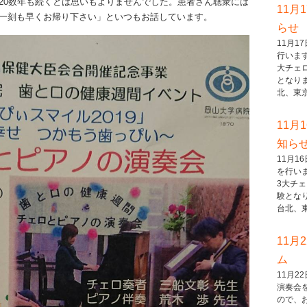
20数年も続くとは思いもよりませんでした。患者さん聴衆には
11月
一刻も早くお帰り下さい」といつもお話しています。
らせ
11月
行いま
大チェ
となり
北、東京..
11月
知ら
11月
を行い
3大チ
験とな
台北、東..
11月
ム
11月
演奏会
ので、