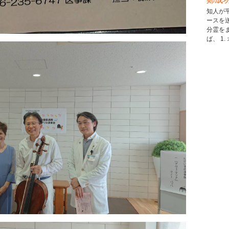
知人が
ースを
分霊を
ば、 1.