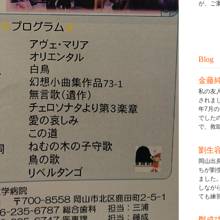
が、ご案
Blog
金藤
私の友
されまし
年7月
でした
で、救助ボ
劉生
岡山出
ちが劉
ました
しなが
ても練習し
鄭成功