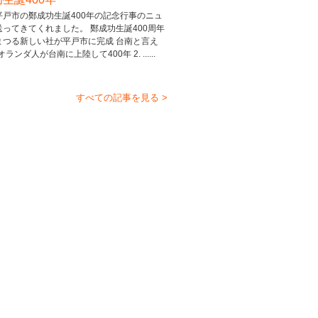
平戸市の鄭成功生誕400年の記念行事のニュ
送ってきてくれました。 鄭成功生誕400周年
まつる新しい社が平戸市に完成 台南と言え
 オランダ人が台南に上陸して400年 2. ......
すべての記事を見る >