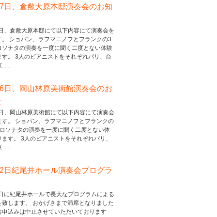
17日、倉敷大原本邸演奏会のお知
17日、倉敷大原本邸にて以下内容にて演奏会を
す。 ショパン、ラフマニノフとフランクの3
ロソナタの演奏を一度に聞く二度とない体験
ます。 3人のピアニストをそれぞれパリ、台
....
16日、岡山林原美術館演奏会のお
せ
16日、岡山林原美術館にて以下内容にて演奏会
ます。 ショパン、ラフマニノフとフランクの
ェロソナタの演奏を一度に聞く二度とない体
ります。 3人のピアニストをそれぞれパリ、
....
22日紀尾井ホール演奏会プログラ
22日に紀尾井ホールで長大なプログラムによる
を致します。 おかげさまで満席となりました
お申込みは中止させていただいております