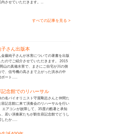
内させていただきます。...
すべての記事を見る >
純子さん出版本
人金藤純子さんが水害についての著書を出版
たのでご紹介させていただきます。 2015
の岡山の真備水害で、まさにご自宅が川の側
ので、信号機の高さまで上がった洪水の中
ート......
容記念館でのリハーサル
身の名バイオリニスト守屋剛志さんと仲間た
生容記念館に来て演奏会のリハーサルを行い
。 エアコンが故障して、35度の酷暑と承知
ら、若い演奏家たちが劉生容記念館でどうし
たか......
生誕400年