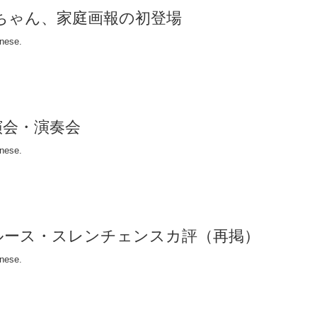
RI)ちゃん、家庭画報の初登場
anese.
演会・演奏会
anese.
のルース・スレンチェンスカ評（再掲）
anese.