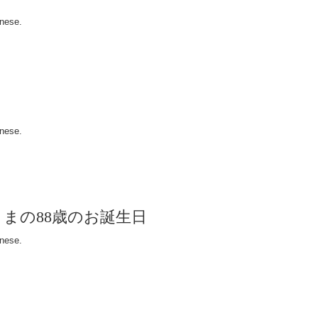
anese.
anese.
さまの88歳のお誕生日
anese.