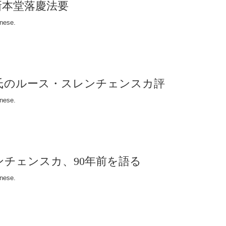
新本堂落慶法要
anese.
こ氏のルース・スレンチェンスカ評
anese.
レンチェンスカ、90年前を語る
anese.