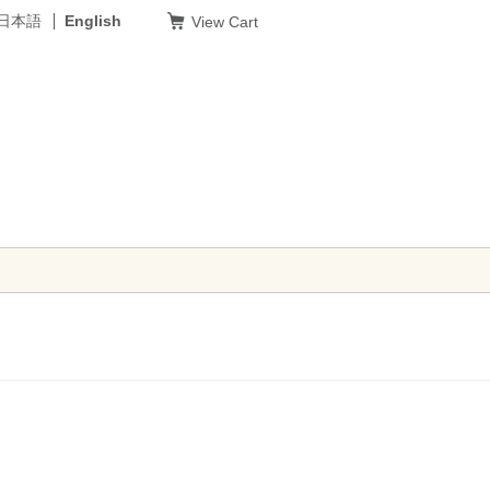
日本語
English
View Cart