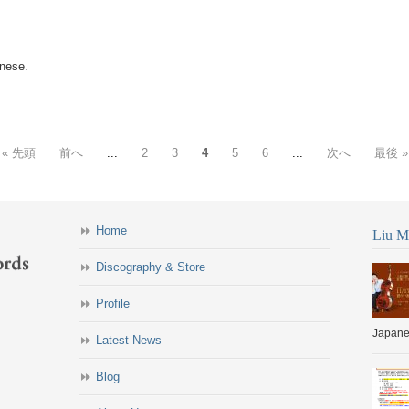
anese.
« 先頭
前へ
...
2
3
4
5
6
...
次へ
最後 »
Home
Liu Mi
Discography & Store
Profile
Japanes
Latest News
Blog